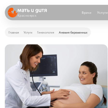
Врачи
Услуги
Красноярск
Главная
Услуги
Гинекология
Анемия беременных