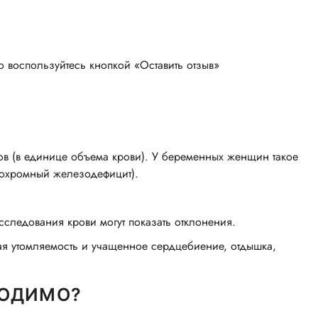
о воспользуйтесь кнопкой «Оставить отзыв»
в (в единице объема крови). У беременных женщин такое
ипохромный железодефицит).
сследования крови могут показать отклонения.
ая утомляемость и учащенное сердцебиение, отдышка,
ХОДИМО?