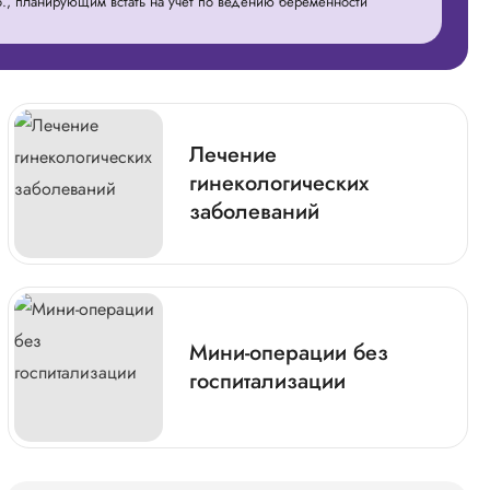
., планирующим встать на учёт по ведению беременности
Лечение
гинекологических
заболеваний
Мини-операции без
госпитализации