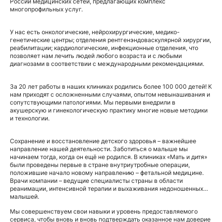
России медицинских сетей, предлагающих комплекс
многопрофильных услуг.
У нас есть онкологические, нейрохирургические, медико-
генетические центры; отделения рентгенэндоваскулярной хирургии,
реабилитации; кардиологические, инфекционные отделения, что
позволяет нам лечить людей любого возраста и с любыми
диагнозами в соответствии с международными рекомендациями.
За 20 лет работы в наших клиниках родились более 100 000 детей! К
нам приходят с осложненными случаями, опытом невынашивания и
сопутствующими патологиями. Мы первыми внедрили в
акушерскую и гинекологическую практику многие новые методики
и технологии.
Сохранение и восстановление детского здоровья – важнейшее
направление нашей деятельности. Заботиться о малыше мы
начинаем тогда, когда он ещё не родился. В клиниках «Мать и дитя»
были проведены первые в стране внутриутробные операции,
положившие начало новому направлению – фетальной медицине.
Врачи компании – ведущие специалисты страны в области
реанимации, интенсивной терапии и выхаживания недоношенных
малышей.
Мы совершенствуем свои навыки и уровень предоставляемого
сервиса, чтобы вновь и вновь подтверждать оказанное нам доверие