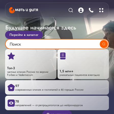
Перейти в каталог
Топ-3
1,5 млн+
частных клиник России по версии
Forbes и Vademecum
уникальных пациентов ежегодно
97
современных клиник и госпиталей в 46 городах России
78
направлений — от репродуктологов до нейрохирургов