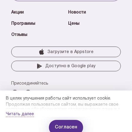
Акции
Новости
Программы
Цены
Отзывы
Загрузите в Аррstore
Доступно в Google play
Присоединяйтесь
В целях улучшения работы сайт использует cookie.
Продолжая пользоваться сайтом, вы выражаете свое
© 2026 Группа компаний «Мать и дитя»
согласие на обработку ваших статистических данных с
Все права защищены. ООО «ХАВЕН»
использованием метрических программ.
Читать далее
В случае отказа вы можете отключить сохранение cookie
в настройках вашего браузера или прекратить
Согласен
использование сайта.