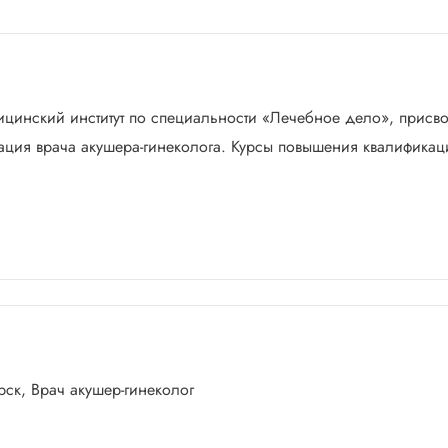
ицинский институт по специальности «Лечебное дело», присв
ация врача акушера-гинеколога. Курсы повышения квалификац
рск, Врач акушер-гинеколог