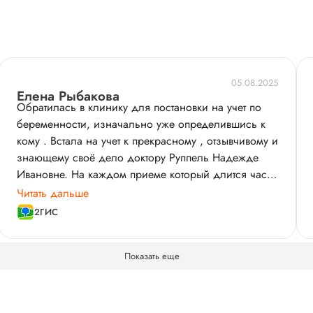
05.08.2025
Елена Рыбакова
Обратилась в клинику для постановки на учет по
беременности, изначально уже определившись к
кому . Встала на учет к прекрасному , отзывчивому и
знающему своё дело доктору Руппель Надежде
Ивановне. На каждом приеме который длится час ,
всегда теплая атмосфера, приятная беседа. Спасибо
Читать дальше
медсестре Елене Александровне , очень приятная
2ГИС
и отзывчивая , всегда подскажет и поможет. Очень
рада , что выбрала именно этого доктора и
Показать еще
клинику. Так же отмечу , что в клинике всегда
приятная атмосфера, на ресепшене приятные
девушки , которые всегда готовы помочь записаться,
подобрать время и день. Процедурному кабинету