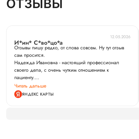
ОТЗЫВЫ
12.05.2026
И*ин* С*во*цо*а
Отзывы пишу редко, от слова совсем. Ну тут отзыв
сам просится.
Надежда Ивановна - настоящий профессионал
своего дела, с очень чутким отношением к
пациенту.
Определенно находится на своем месте в хорошем
Читать дальше
смысле этого слова. Попала я к Надежде Ивановне
ЯНДЕКС КАРТЫ
по рекомендации другого гинеколога, что
немаловажно.
Обратилась по поводу ведения беременности.
Беременность у меня была крайне не простая,
отягощённая множеством сопутствуюших проблемм
со здоровьем. Требовалось много дополнительных