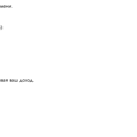
емени.
):
ывая ваш доход.