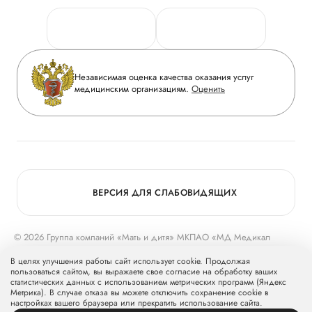
Персональные данные
Руководство
Горячая линия качества
Сотрудничество
Вопрос-ответ
Инвесторам
Независимая оценка качества оказания услуг
Приложение пациента
медицинским организациям.
Оценить
Журнал «Мать и дитя»
Статьи
Вакансии
Заболевания
Медицинский туризм
Конкурс в ординатуру
Для прессы
ВЕРСИЯ ДЛЯ СЛАБОВИДЯЩИХ
© 2026 Группа компаний «Мать и дитя» МКПАО «МД Медикал
Груп»
mcclinics.ru
. Все права защищены. ООО «ХАВЕН» входит в
В целях улучшения работы сайт использует cookie. Продолжая
Группу компаний «Мать и дитя».
пользоваться сайтом, вы выражаете свое согласие на обработку ваших
статистических данных с использованием метрических программ (Яндекс
Метрика). В случае отказа вы можете отключить сохранение cookie в
настройках вашего браузера или прекратить использование сайта.