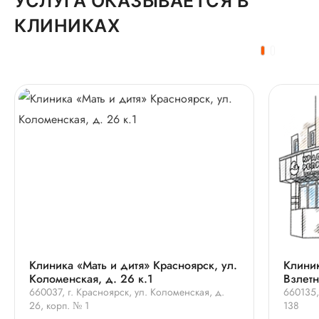
УСЛУГА ОКАЗЫВАЕТСЯ В
КЛИНИКАХ
Клиника «Мать и дитя» Красноярск, ул.
Клиник
Коломенская, д. 26 к.1
Взлетн
660037, г. Красноярск, ул. Коломенская, д.
660135, 
26, корп. № 1
138