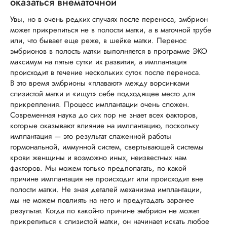
оказаться внематочной
Увы, но в очень редких случаях после переноса, эмбрион
может прикрепиться не в полости матки, а в маточной трубе
или, что бывает еще реже, в шейке матки. Перенос
эмбрионов в полость матки выполняется в программе ЭКО
максимум на пятые сутки их развития, а имплантация
происходит в течение нескольких суток после переноса.
В это время эмбрионы «плавают» между ворсинками
слизистой матки и «ищут» себе подходящее место для
прикрепления. Процесс имплантации очень сложен.
Современная наука до сих пор не знает всех факторов,
которые оказывают влияние на имплантацию, поскольку
имплантация — это результат слаженной работы
гормональной, иммунной систем, свертывающей системы
крови женщины и возможно иных, неизвестных нам
факторов. Мы можем только предполагать, по какой
причине имплантация не происходит или происходит вне
полости матки. Не зная деталей механизма имплантации,
мы не можем повлиять на него и предугадать заранее
результат. Когда по какой-то причине эмбрион не может
прикрепиться к слизистой матки, он начинает искать любое