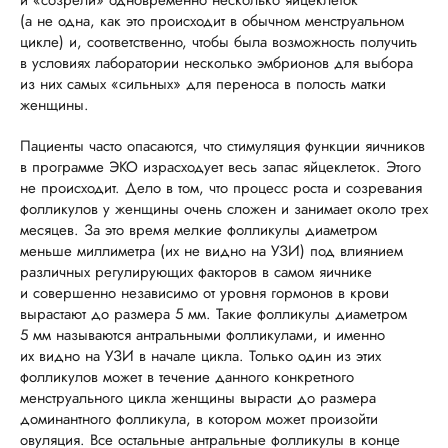
и «созрели» одновременно несколько яйцеклеток
(а не одна, как это происходит в обычном менструальном
цикле) и, соответственно, чтобы была возможность получить
в условиях лаборатории несколько эмбрионов для выбора
из них самых «сильных» для переноса в полость матки
женщины.
Пациенты часто опасаются, что стимуляция функции яичников
в программе ЭКО израсходует весь запас яйцеклеток. Этого
не происходит. Дело в том, что процесс роста и созревания
фолликулов у женщины очень сложен и занимает около трех
месяцев. За это время мелкие фолликулы диаметром
меньше миллиметра (их не видно на УЗИ) под влиянием
различных регулирующих факторов в самом яичнике
и совершенно независимо от уровня гормонов в крови
вырастают до размера 5 мм. Такие фолликулы диаметром
5 мм называются антральными фолликулами, и именно
их видно на УЗИ в начале цикла. Только один из этих
фолликулов может в течение данного конкретного
менструального цикла женщины вырасти до размера
доминантного фолликула, в котором может произойти
овуляция. Все остальные антральные фолликулы в конце