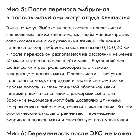
Миф 5: После переноса эмбрионов
в полость матки они могут оттуда «выпасть»
Точно не могут. Эмбрионы переносятся в полость матки
специальным тонким катетером, так, чтобы минимизировать
соприкосновение с окружающими тканями. На момент
переноса размер эмбриона составляет около 0,15-0,20 мм
и после переноса он располагается на расстоянии не менее
50 мм от внутреннего зева шейки матки. Внутренний зев
шейки матки играет роль своеобразного «замка»,
запирающего полость матки. Полость матки — это узкое
пространство между передней и задней стенками матки,
просвет полости выстлан слизистой оболочкой матки
(эндометрием) и сопоставим с размерами эмбриона.
Ворсинки эндометрия могут быть достаточно длинными
по сравнению с эмбрионом, готовым к имплантации. Все эти
биологические факторы ограничивают перемещения
эмбриона в полости матки и способствуют его имплантации.
Миф 6: Беременность после ЭКО не может