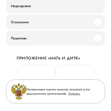
Мероприятия
О компании
Миссия и ценности
Пациентам
Наши преимущества
Акции
История
ПРИЛОЖЕНИЕ «МАТЬ И ДИТЯ»
Личный кабинет
Новости
Персональные данные
Руководство
Горячая линия качества
Сотрудничество
Вопрос-ответ
Инвесторам
Независимая оценка качества оказания услуг
Приложение пациента
медицинским организациям.
Оценить
Журнал «Мать и дитя»
Статьи
Вакансии
Заболевания