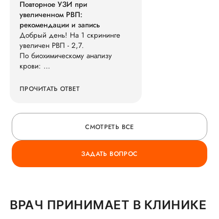
Повторное УЗИ при
увеличенном РВП:
рекомендации и запись
Добрый день! На 1 скрининге
увеличен РВП - 2,7.
По биохимическому анализу
крови:
ФПГ 1тр.отр. риск низкий 1:3100,
ХГЧ 0.87 МОМ
ПРОЧИТАТЬ ОТВЕТ
РАРР-А 0.94 МОМ
Есть ли смысл сделать повторно
УЗИ, и можно ли это сделать в
СМОТРЕТЬ ВСЕ
вашем центре?
ЗАДАТЬ ВОПРОС
ВРАЧ ПРИНИМАЕТ В КЛИНИКЕ