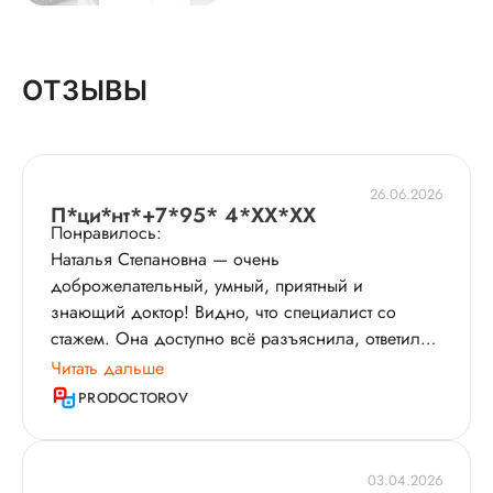
ОТЗЫВЫ
26.06.2026
П*ци*нт*+7*95* 4*XX*XX
Понравилось:
Наталья Степановна — очень
доброжелательный, умный, приятный и
знающий доктор! Видно, что специалист со
стажем. Она доступно всё разъяснила, ответила
на вопросы, которые были непонятны, и можно
Читать дальше
сказать, решила мою проблему бесплодия​,
PRODOCTOROV
отправив меня на ЭКО​ по ОМС. Приём длился
минут 30-40. Наталья Степановна провела осмотр
и сама сделала УЗИ​, полностью прочитала все
03.04.2026