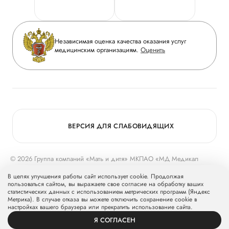
Горячая линия качества
Сотрудничество
Вопрос-ответ
Инвесторам
Независимая оценка качества оказания услуг
Приложение пациента
медицинским организациям.
Оценить
Журнал «Мать и дитя»
Статьи
Вакансии
Заболевания
Медицинский туризм
Конкурс в ординатуру
Для прессы
ВЕРСИЯ ДЛЯ СЛАБОВИДЯЩИХ
© 2026 Группа компаний «Мать и дитя» МКПАО «МД Медикал
Груп»
mcclinics.ru
. Все права защищены. ООО «ХАВЕН» входит в
В целях улучшения работы сайт использует cookie. Продолжая
Группу компаний «Мать и дитя».
пользоваться сайтом, вы выражаете свое согласие на обработку ваших
статистических данных с использованием метрических программ (Яндекс
Метрика). В случае отказа вы можете отключить сохранение cookie в
настройках вашего браузера или прекратить использование сайта.
Я СОГЛАСЕН
ВРАЧИ
УСЛУГИ
ПРОФИЛЬ
ЗАПИСЬ