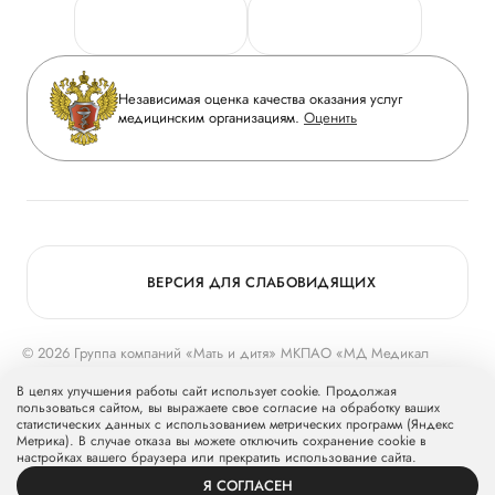
Персональные данные
Руководство
Горячая линия качества
Сотрудничество
Вопрос-ответ
Инвесторам
Независимая оценка качества оказания услуг
Приложение пациента
медицинским организациям.
Оценить
Журнал «Мать и дитя»
Статьи
Вакансии
Заболевания
Медицинский туризм
Конкурс в ординатуру
Для прессы
ВЕРСИЯ ДЛЯ СЛАБОВИДЯЩИХ
© 2026 Группа компаний «Мать и дитя» МКПАО «МД Медикал
Груп»
mcclinics.ru
. Все права защищены. ООО «ХАВЕН» входит в
В целях улучшения работы сайт использует cookie. Продолжая
Группу компаний «Мать и дитя».
пользоваться сайтом, вы выражаете свое согласие на обработку ваших
статистических данных с использованием метрических программ (Яндекс
Метрика). В случае отказа вы можете отключить сохранение cookie в
настройках вашего браузера или прекратить использование сайта.
Я СОГЛАСЕН
ВРАЧИ
УСЛУГИ
ПРОФИЛЬ
ЗАПИСЬ